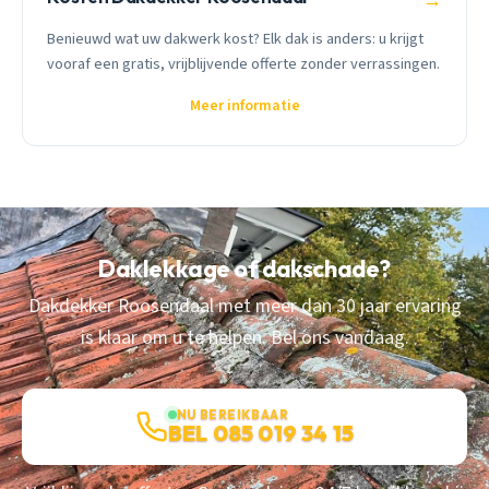
→
Benieuwd wat uw dakwerk kost? Elk dak is anders: u krijgt
vooraf een gratis, vrijblijvende offerte zonder verrassingen.
Meer informatie
Daklekkage of dakschade?
Dakdekker Roosendaal met meer dan 30 jaar ervaring
is klaar om u te helpen. Bel ons vandaag.
NU BEREIKBAAR
BEL 085 019 34 15