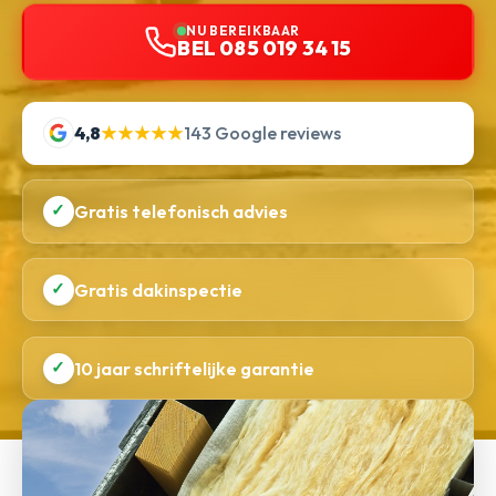
NU BEREIKBAAR
BEL 085 019 34 15
4,8
★★★★★
143 Google reviews
✓
Gratis telefonisch advies
✓
Gratis dakinspectie
✓
10 jaar schriftelijke garantie