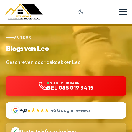
AUTEUR
Blogs van Leo
Geschreven door dakdekker Leo
NU BEREIKBAAR
BEL 085 019 34 15
4,8
★★★★★
145 Google reviews
✓
Gratis telefonisch advies