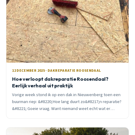
12 DECEMBER 2025 · DAKREPARATIE ROOSENDAAL
Hoe verloopt dakreparatie Roosendaal?
Eerlijk verhaal uit praktijk
Vorige week stond ik op een dak in Nieuwenberg toen een
buurman riep: &#8220;Hoe lang duurt zo&#8217;n reparatie?
&#8221; Goeie vraag. Want niemand weet echt wat er
gebeurt als die dakdekker boven is.