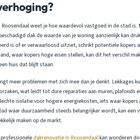
erhoging?
n Roosendaal weet je hoe waardevol vastgoed in de stad is. 
beschadigd dak de waarde van je woning aanzienlijk kan dru
eerd is of er verwaarloosd uitziet, schrikt potentiële kopers a
and, waar kopers hoge eisen stellen, kan dit het verschil ma
en huis dat blijft staan.
engt meer problemen met zich mee dan je denkt. Lekkages k
rzaken, wat leidt tot dure reparaties aan muren, plafonds e
echte isolatie voor hogere energiekosten, iets waar kopers i
 stad waar duurzaamheid steeds belangrijker wordt, kan een 
ekkelijk maken op de markt.
 professionele
dakrenovatie in Roosendaal
kan wonderen doe