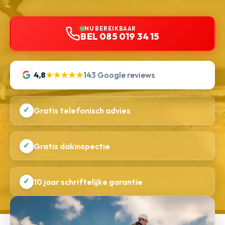
NU BEREIKBAAR
BEL 085 019 34 15
4,8
★★★★★
143 Google reviews
✓
Gratis telefonisch advies
✓
Gratis dakinspectie
✓
10 jaar schriftelijke garantie