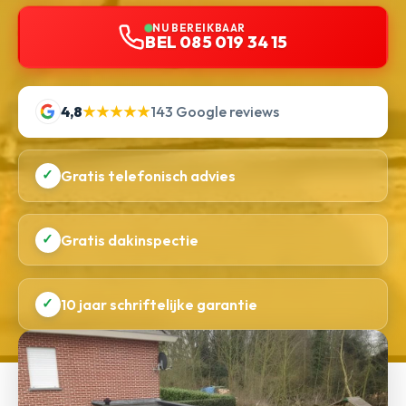
NU BEREIKBAAR
BEL 085 019 34 15
4,8
★★★★★
143 Google reviews
✓
Gratis telefonisch advies
✓
Gratis dakinspectie
✓
10 jaar schriftelijke garantie