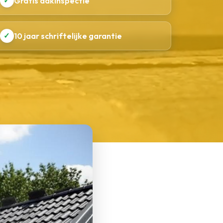
✓
Gratis dakinspectie
✓
10 jaar schriftelijke garantie