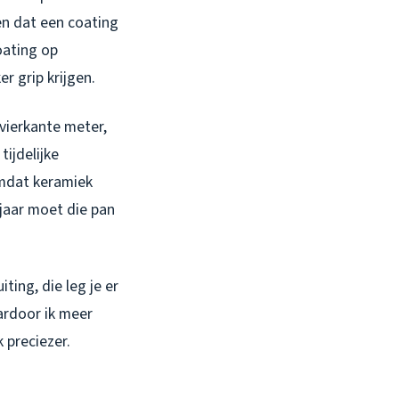
en dat een coating
oating op
r grip krijgen.
 vierkante meter,
tijdelijke
omdat keramiek
 jaar moet die pan
ting, die leg je er
ardoor ik meer
 preciezer.