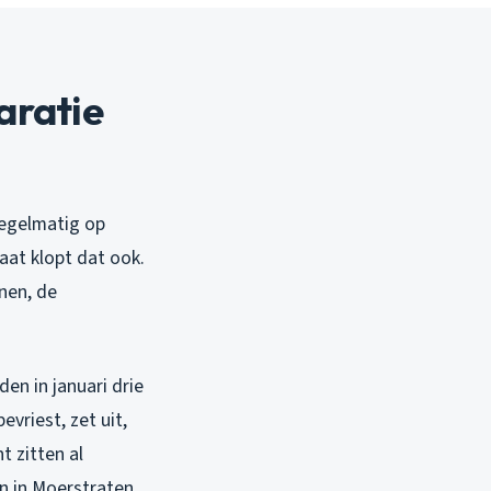
aratie
 regelmatig op
aat klopt dat ook.
nnen, de
den in januari drie
vriest, zet uit,
t zitten al
en in Moerstraten