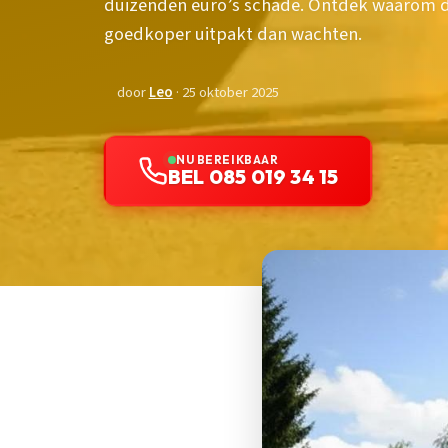
duizenden euro’s schade. Ontdek waarom di
goedkoper uitpakt dan wachten.
door
Leo
· 25 oktober 2025
NU BEREIKBAAR
BEL 085 019 34 15