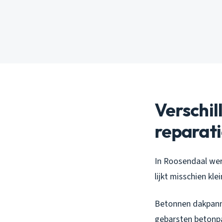
Verschi
reparat
In Roosendaal wer
lijkt misschien kle
Betonnen dakpannen
gebarsten betonpan