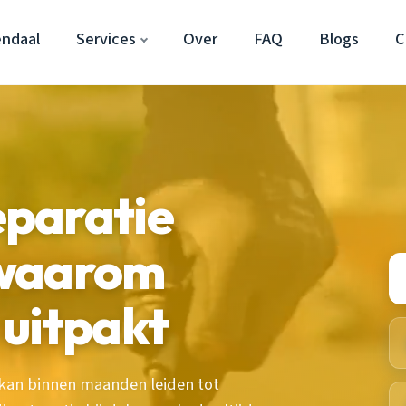
ndaal
Services
Over
FAQ
Blogs
C
paratie
 waarom
 uitpakt
 kan binnen maanden leiden tot