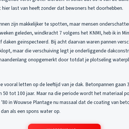
hier last van heeft zonder dat bewoners het doorhebben.
nen zijn makkelijker te spotten, maar mensen onderschatte
 weken geleden, windkracht 7 volgens het KNMI, heb ik in Mi
 daken geïnspecteerd. Bij acht daarvan waren pannen vers
 klopt, maar die verschuiving legt je onderliggende dakconst
maandenlang onopgemerkt door totdat je plotseling waterp
e vooral letten op de leeftijd van je dak. Betonpannen gaan 3
50 tot 100 jaar. Maar na die periode wordt het materiaal pore
en ’80 in Wouwse Plantage nu massaal dat de coating van bet
 dan als een spons water op.