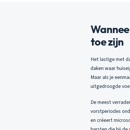
Wanneer
toe zijn
Het lastige met dak
daken waar huiseig
Maar als je eenmaa
uitgedroogde voeg
De meest verraderl
vorstperiodes onde
en créeert microsc
barsten die bij d