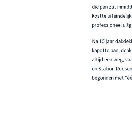
die pan zat inmid
kostte uiteindelij
professioneel uit
Na 15 jaar dakdek
kapotte pan, denk
altijd een weg, v
en Station Roosen
begonnen met “één