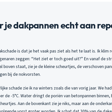
 je dakpannen echt aan rep
schade is dat je het vaak pas ziet als het te laat is. Ik klim
enaren zeggen: “Het ziet er toch goed uit?” En vanaf de str
l boven staat, zie je de kleine scheurtjes, de verschoven pa
en bij de nokvorsten.
ijke schade zie ik na winters zoals die van vorig jaar. We had
r de -5°C. Water dringt de poriën van betonpannen binnen, be
heurtjes. Aan de bovenkant zie je niks, maar aan de onderkan
e volgende vorst groter worden. Ik schat dat 30% van de dak