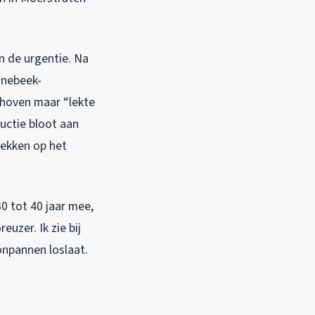
n de urgentie. Na
nnebeek-
choven maar “lekte
ructie bloot aan
lekken op het
0 tot 40 jaar mee,
uzer. Ik zie bij
onpannen loslaat.