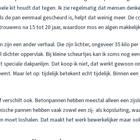
kele kit houdt dat tegen. Ik zie regelmatig dat mensen denk
ls de pan eenmaal gescheurd is, helpt dat weinig meer. De c
trouwens na 15 tot 20 jaar, waardoor mos en algen makkelijke
zijn een ander verhaal. Die zijn lichter, ongeveer 35 kilo per
 dichter oppervlak. Bij kleine scheurtjes kan ik soms nog een 
t speciale dakpanlijm. Dat koop ik niet, dat werkt gewoon 
mt. Maar let op: tijdelijk betekent echt tijdelijk. Binnen een
 verschilt ook. Betonpannen hebben meestal alleen een zijslui
sche pannen hebben vaak zowel een zij- als kopsluiting, wa
 moet loshalen. Dat maakt het werk bewerkelijker maar ook