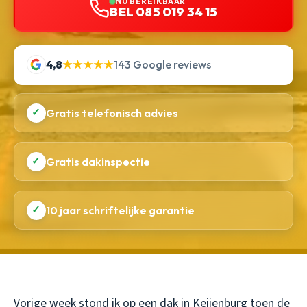
NU BEREIKBAAR
BEL 085 019 34 15
4,8
★★★★★
143 Google reviews
✓
Gratis telefonisch advies
✓
Gratis dakinspectie
✓
10 jaar schriftelijke garantie
Vorige week stond ik op een dak in Keijenburg toen de