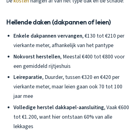
De
kosten
hangen af van het type dak en de schade:
Hellende daken (dakpannen of leien)
Enkele dakpannen vervangen
, €130 tot €210 per
vierkante meter, afhankelijk van het pantype
Nokvorst herstellen
, Meestal €400 tot €800 voor
een gemiddeld rijtjeshuis
Leireparatie
, Duurder, tussen €320 en €420 per
vierkante meter, maar leien gaan ook 70 tot 100
jaar mee
Volledige herstel dakkapel-aansluiting
, Vaak €600
tot €1.200, want hier ontstaan 60% van alle
lekkages