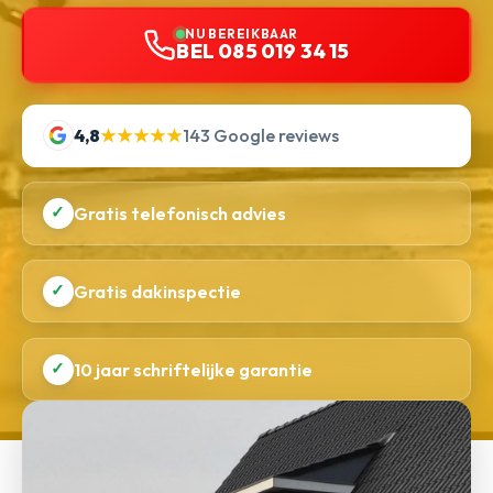
NU BEREIKBAAR
BEL 085 019 34 15
4,8
★★★★★
143 Google reviews
✓
Gratis telefonisch advies
✓
Gratis dakinspectie
✓
10 jaar schriftelijke garantie