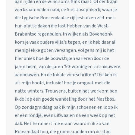
aan rijden en de wind soms flink raast. Of denk aan
werkzaamheden nabij de Sint Josephkerk, waar je
die typische Roosendaalse rijtjeshuizen ziet met
hun platte daken die last hebben van de West-
Brabantse regenbuien. In wijken als Bovendonk
kom je vaak oudere villa's tegen, en ik heb daar al
menig lekke goten vervangen. Volgens mij is het
hier uniek hoe de bouwstijlen variëren door de
jaren heen, van de jaren '50-woningen tot nieuwere
aanbouwen. En de lokale voorschriften? Die ken ik
uit mijn hoofd, inclusief hoe je omgaat met die
natte winters. Trouwens, buiten het werk om ben
ik dol op een goede wandeling door het Mastbos.
Op zondagmiddag pak ik mijn schoenen en loop ik
er een rondje, even uitwaaien na een week op het
dak. Het herinnert me eraan waarom ik zo van
Roosendaal hou, die groene randen om de stad