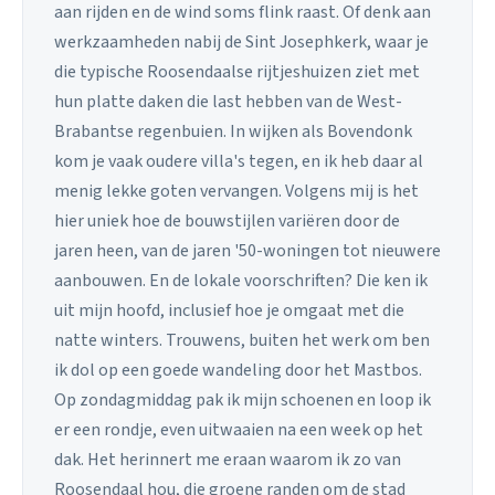
aan rijden en de wind soms flink raast. Of denk aan
werkzaamheden nabij de Sint Josephkerk, waar je
die typische Roosendaalse rijtjeshuizen ziet met
hun platte daken die last hebben van de West-
Brabantse regenbuien. In wijken als Bovendonk
kom je vaak oudere villa's tegen, en ik heb daar al
menig lekke goten vervangen. Volgens mij is het
hier uniek hoe de bouwstijlen variëren door de
jaren heen, van de jaren '50-woningen tot nieuwere
aanbouwen. En de lokale voorschriften? Die ken ik
uit mijn hoofd, inclusief hoe je omgaat met die
natte winters. Trouwens, buiten het werk om ben
ik dol op een goede wandeling door het Mastbos.
Op zondagmiddag pak ik mijn schoenen en loop ik
er een rondje, even uitwaaien na een week op het
dak. Het herinnert me eraan waarom ik zo van
Roosendaal hou, die groene randen om de stad