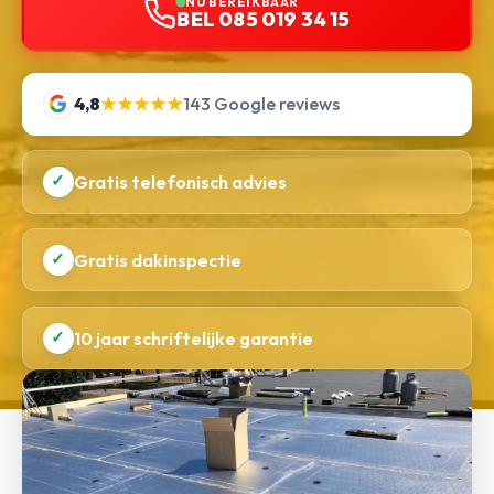
NU BEREIKBAAR
BEL 085 019 34 15
4,8
★★★★★
143 Google reviews
✓
Gratis telefonisch advies
✓
Gratis dakinspectie
✓
10 jaar schriftelijke garantie