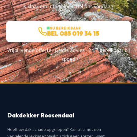
is klaar om u te helpen. Bel ons vandaag.
NU BEREIKBAAR
BEL 085 019 34 15
Vrijblijvende offerte · Gratis advies · 24/7 bereikbaar bij
spoed
Dakdekker Roosendaal
Heeft uw dak schade opgelopen? Kampt u met een
vervelende lekkage? Maakt u zich geen zorgen, want