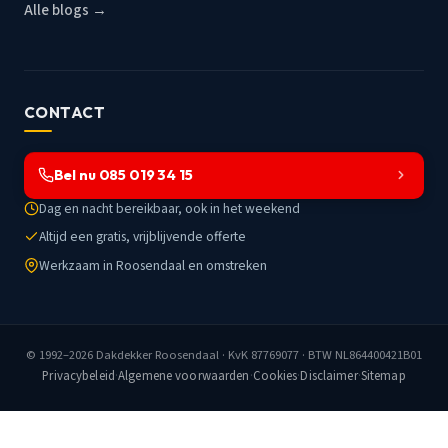
Alle blogs →
CONTACT
Bel nu 085 019 34 15
Dag en nacht bereikbaar, ook in het weekend
Altijd een gratis, vrijblijvende offerte
Werkzaam in Roosendaal en omstreken
© 1992–2026
Dakdekker Roosendaal
· KvK 87769077 · BTW NL864400421B01
Privacybeleid
·
Algemene voorwaarden
·
Cookies
·
Disclaimer
·
Sitemap