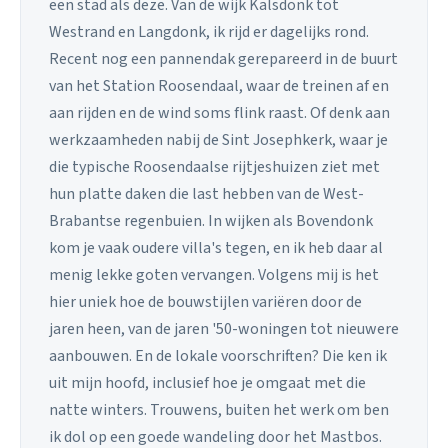
een stad als deze. Van de wijk Kalsdonk tot
Westrand en Langdonk, ik rijd er dagelijks rond.
Recent nog een pannendak gerepareerd in de buurt
van het Station Roosendaal, waar de treinen af en
aan rijden en de wind soms flink raast. Of denk aan
werkzaamheden nabij de Sint Josephkerk, waar je
die typische Roosendaalse rijtjeshuizen ziet met
hun platte daken die last hebben van de West-
Brabantse regenbuien. In wijken als Bovendonk
kom je vaak oudere villa's tegen, en ik heb daar al
menig lekke goten vervangen. Volgens mij is het
hier uniek hoe de bouwstijlen variëren door de
jaren heen, van de jaren '50-woningen tot nieuwere
aanbouwen. En de lokale voorschriften? Die ken ik
uit mijn hoofd, inclusief hoe je omgaat met die
natte winters. Trouwens, buiten het werk om ben
ik dol op een goede wandeling door het Mastbos.