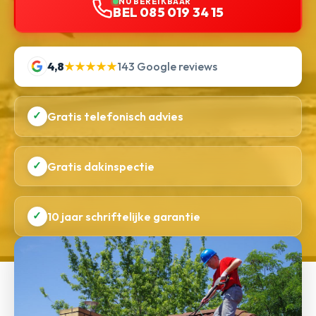
NU BEREIKBAAR
BEL 085 019 34 15
4,8
★★★★★
143 Google reviews
✓
Gratis telefonisch advies
✓
Gratis dakinspectie
✓
10 jaar schriftelijke garantie