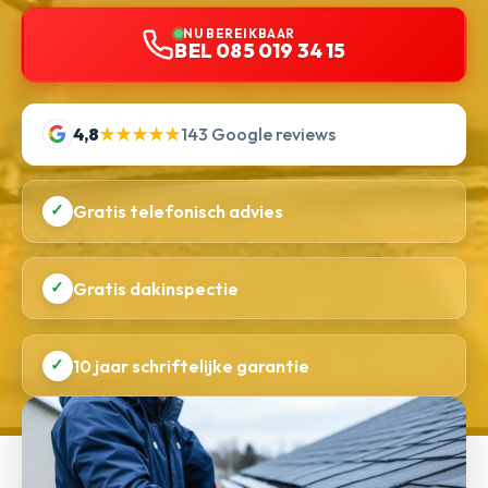
NU BEREIKBAAR
BEL 085 019 34 15
4,8
★★★★★
143 Google reviews
✓
Gratis telefonisch advies
✓
Gratis dakinspectie
✓
10 jaar schriftelijke garantie