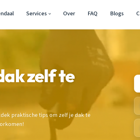
ndaal
Services
Over
FAQ
Blogs
C
ak zelf te
tdek praktische tips om zelf je dak te
oorkomen!