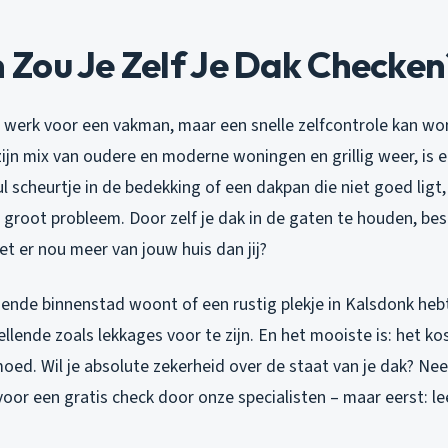
Zou Je Zelf Je Dak Checken
en werk voor een vakman, maar een snelle zelfcontrole kan wo
jn mix van oudere en moderne woningen en grillig weer, is e
l scheurtje in de bedekking of een dakpan die niet goed lig
 groot probleem. Door zelf je dak in de gaten te houden, bes
t er nou meer van jouw huis dan jij?
isende binnenstad woont of een rustig plekje in Kalsdonk heb
ellende zoals lekkages voor te zijn. En het mooiste is: het kos
moed. Wil je absolute zekerheid over de staat van je dak? N
oor een gratis check door onze specialisten – maar eerst: lee