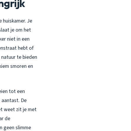
ngrijk
je huiskamer. Je
slaat je om het
er niet in een
enstraat hebt of
 natuur te bieden
kiem smoren en
eien tot een
g aantast. De
t weet zit je met
ar de
en geen slimme