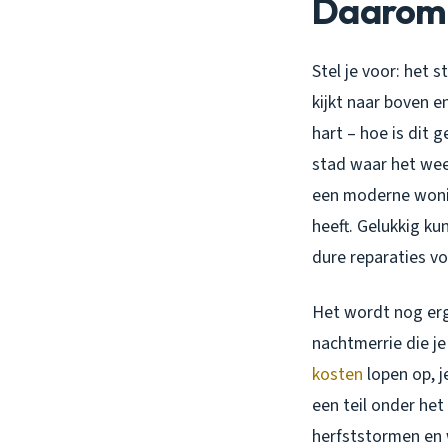
Daarom I
Stel je voor: het 
kijkt naar boven e
hart – hoe is dit 
stad waar het weer
een moderne wonin
heeft. Gelukkig k
dure reparaties v
Het wordt nog erge
nachtmerrie die je
kosten
lopen op, j
een teil onder het
herfststormen en 