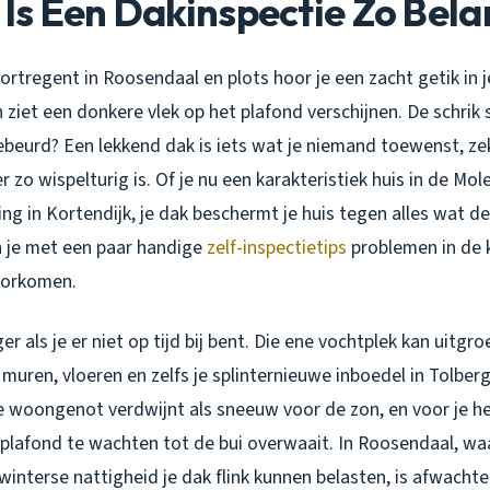
s Een Dakinspectie Zo Bela
stortregent in Roosendaal en plots hoor je een zacht getik in 
n ziet een donkere vlek op het plafond verschijnen. De schrik 
gebeurd? Een lekkend dak is iets wat je niemand toewenst, zek
 zo wispelturig is. Of je nu een karakteristiek huis in de Mol
g in Kortendijk, je dak beschermt je huis tegen alles wat de
un je met een paar handige
zelf-inspectietips
problemen in de 
oorkomen.
r als je er niet op tijd bij bent. Die ene vochtplek kan uitgro
 muren, vloeren en zelfs je splinternieuwe inboedel in Tolber
e woongenot verdwijnt als sneeuw voor de zon, en voor je he
 plafond te wachten tot de bui overwaait. In Roosendaal, wa
winterse nattigheid je dak flink kunnen belasten, is afwacht