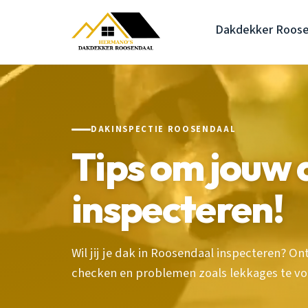
Dakdekker Roose
DAKINSPECTIE ROOSENDAAL
Tips om jouw d
inspecteren!
Wil jij je dak in Roosendaal inspecteren? On
checken en problemen zoals lekkages te v