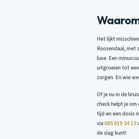
Waarom 
Het lijkt misschi
Roosendaal, met zi
luxe. Een minuscuu
uitgroeien tot een
zorgen. En wie wee
Of je nu in de bru
check helpt je om 
tijd en een dosis 
via
085 019 34 15
v
de slag kunt!