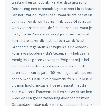
Westrand en Langdonk, ik rijd er dagelijks rond.
Recent nog een pannendak gerepareerd in de buurt
van het Station Roosendaal, waar de treinen af en
aan rijden en de wind soms flink raast. Of denk aan
werkzaamheden nabij de Sint Josephkerk, waar je
die typische Roosendaalse rijtjeshuizen ziet met
hun platte daken die last hebben van de West-
Brabantse regenbuien. In wijken als Bovendonk
kom je vaak oudere villa's tegen, en ik heb daar al
menig lekke goten vervangen. Volgens mij is het
hier uniek hoe de bouwstijlen variëren door de
jaren heen, van de jaren '50-woningen tot nieuwere
aanbouwen. En de lokale voorschriften? Die ken ik
uit mijn hoofd, inclusief hoe je omgaat met die
natte winters. Trouwens, buiten het werk om ben
ik dol op een goede wandeling door het Mastbos.
Op zondagmiddag pak ik mijn schoenen en loop ik