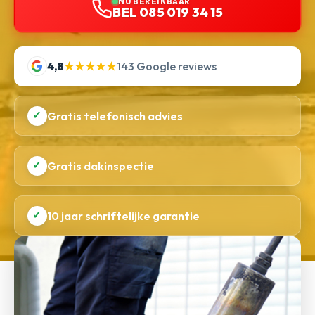
NU BEREIKBAAR
BEL 085 019 34 15
4,8
★★★★★
143 Google reviews
✓
Gratis telefonisch advies
✓
Gratis dakinspectie
✓
10 jaar schriftelijke garantie