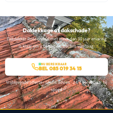
Daklekkage of dakschade?
Dakdekker Roosendaal met meer dan 30 jaar ervaring
is klaar om u te helpen. Bel ons vandaag.
NU BEREIKBAAR
BEL 085 019 34 15
Vrijblijvende offerte · Gratis advies · 24/7 bereikbaar bij
spoed