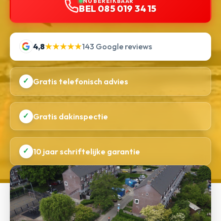
NU BEREIKBAAR
BEL 085 019 34 15
4,8
★★★★★
143 Google reviews
✓
Gratis telefonisch advies
✓
Gratis dakinspectie
✓
10 jaar schriftelijke garantie